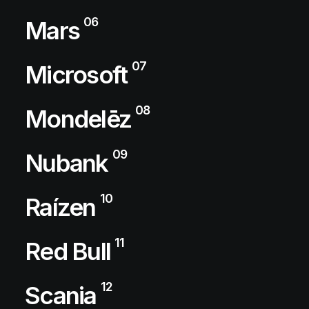
06
Mars
07
Microsoft
08
Mondelēz
09
Nubank
10
Raízen
11
Red Bull
12
Scania