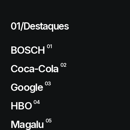
01/Destaques
01
BOSCH
02
Coca-Cola
03
Google
04
HBO
05
Magalu